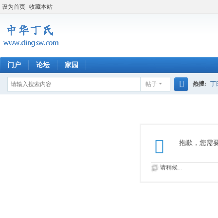
设为首页
收藏本站
门户
论坛
家园
热搜:
丁
帖子
搜
四川丁氏
索
抱歉，您需
请稍候...